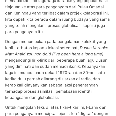
memaparkan lirik lagu-lagu karaoke yang popular hasil
tinjauan ke atas para penganyam dari Pulau Omadal
dan Keningau yang terlibat dalam projek kolaborasi ini,
kita dapati kita berada dalam ruang budaya yang sama
yang telah mengalami proses globalisasi seperti juga
para penganyam itu.
Dengan menumpukan pada pengalaman kolektif yang
lebih terbatas kepada lokasi setempat,
Dusun Karaoke
Mat:
Ahaid zou noh doiti (I’ve been here a long time)
mengandungi lirik-lirik dari beberapa buah lagu Dusun
yang diminati dan sudah menjadi ikonik. Kebanyakan
lagu ini muncul pada dekad 1970-an dan 80-an, satu
ketika dulu pernah dilarang disiarkan di radio, dan
kerap kali dinyanyikan sebagai aksi penentangan
terhadap proses asimilasi, pemaksaan identiti
kebangsaan dan globalisasi.
Untuk mengolah teks di atas tikar-tikar ini, I-Lann dan
para penganyam mencipta sejenis fon “digital” dengan