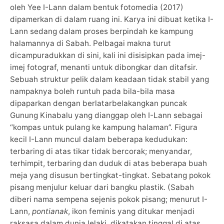
oleh Yee I-Lann dalam bentuk fotomedia (2017)
dipamerkan di dalam ruang ini. Karya ini dibuat ketika I-
Lann sedang dalam proses berpindah ke kampung
halamannya di Sabah. Pelbagai makna turut
dicampuradukkan di sini, kali ini disisipkan pada imej-
imej fotograf, menanti untuk dibongkar dan ditafsir.
Sebuah struktur pelik dalam keadaan tidak stabil yang
nampaknya boleh runtuh pada bila-bila masa
dipaparkan dengan berlatarbelakangkan puncak
Gunung Kinabalu yang dianggap oleh I-Lann sebagai
“kompas untuk pulang ke kampung halaman”. Figura
kecil I-Lann muncul dalam beberapa kedudukan:
terbaring di atas tikar tidak bercorak; menyandar,
terhimpit, terbaring dan duduk di atas beberapa buah
meja yang disusun bertingkat-tingkat. Sebatang pokok
pisang menjulur keluar dari bangku plastik. (Sabah
diberi nama sempena sejenis pokok pisang; menurut I-
Lann,
pontianak
, ikon feminis yang ditukar menjadi
raksasa dalam dunia lelaki, dikatakan tinggal di atas