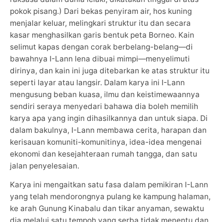
pokok pisang.) Dari bekas penyiram air, hos kuning
menjalar keluar, melingkari struktur itu dan secara
kasar menghasilkan garis bentuk peta Borneo. Kain
selimut kapas dengan corak berbelang-belang—di
bawahnya I-Lann lena dibuai mimpi—menyelimuti
dirinya, dan kain ini juga ditebarkan ke atas struktur itu
seperti layar atau langsir. Dalam karya ini I-Lann
mengusung beban kuasa, ilmu dan keistimewaannya
sendiri seraya menyedari bahawa dia boleh memilih
karya apa yang ingin dihasilkannya dan untuk siapa. Di
dalam bakulnya, I-Lann membawa cerita, harapan dan
kerisauan komuniti-komunitinya, idea-idea mengenai
ekonomi dan kesejahteraan rumah tangga, dan satu
jalan penyelesaian.
Karya ini mengaitkan satu fasa dalam pemikiran I-Lann
yang telah mendorongnya pulang ke kampung halaman,
ke arah Gunung Kinabalu dan tikar anyaman, sewaktu
dia melalui satu tempoh yang serba tidak menentu dan