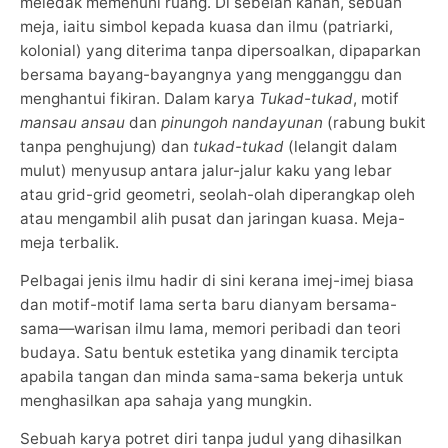
meledak memenuhi ruang. Di sebelah kanan, sebuah
meja, iaitu simbol kepada kuasa dan ilmu (patriarki,
kolonial) yang diterima tanpa dipersoalkan, dipaparkan
bersama bayang-bayangnya yang mengganggu dan
menghantui fikiran. Dalam karya
Tukad-tukad
, motif
mansau ansau
dan
pinungoh nandayunan
(rabung bukit
tanpa penghujung) dan
tukad-tukad
(lelangit dalam
mulut) menyusup antara jalur-jalur kaku yang lebar
atau grid-grid geometri, seolah-olah diperangkap oleh
atau mengambil alih pusat dan jaringan kuasa. Meja-
meja terbalik.
Pelbagai jenis ilmu hadir di sini kerana imej-imej biasa
dan motif-motif lama serta baru dianyam bersama-
sama—warisan ilmu lama, memori peribadi dan teori
budaya. Satu bentuk estetika yang dinamik tercipta
apabila tangan dan minda sama-sama bekerja untuk
menghasilkan apa sahaja yang mungkin.
Sebuah karya potret diri tanpa judul yang dihasilkan