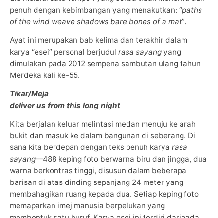
penuh dengan kebimbangan yang menakutkan: “
paths
of the wind weave shadows bare bones of a mat
”
.
Ayat ini merupakan bab kelima dan terakhir dalam
karya “esei” personal berjudul
rasa sayang
yang
dimulakan pada 2012 sempena sambutan ulang tahun
Merdeka kali ke-55.
Tikar/Meja
deliver us from this long night
Kita berjalan keluar melintasi medan menuju ke arah
bukit dan masuk ke dalam bangunan di seberang. Di
sana kita berdepan dengan teks penuh karya
rasa
sayang
—488 keping foto berwarna biru dan jingga, dua
warna berkontras tinggi, disusun dalam beberapa
barisan di atas dinding sepanjang 24 meter yang
membahagikan ruang kepada dua. Setiap keping foto
memaparkan imej manusia berpelukan yang
membentuk satu huruf. Karya esei ini terdiri daripada