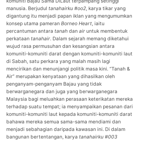
komuniti Bajau Sama DiLaut terpampang setinggi
manusia. Berjudul
tanahairku #oo2
, karya tikar yang
digantung itu menjadi papan iklan yang mengumumkan
konsep utama pameran
Borneo Heart
, iaitu
percantuman antara
tanah
dan
air
untuk membentuk
perkataan
tanahair
. Dalam sejarah memang diketahui
wujud rasa permusuhan dan kesangsian antara
komuniti-komuniti darat dengan komuniti-komuniti laut
di Sabah, satu perkara yang malah masih lagi
mencirikan dan menunjangi politik masa kini. “Tanah &
Air” merupakan kenyataan yang dihasilkan oleh
penganyam-penganyam Bajau yang tidak
berwarganegara dan juga yang berwarganegara
Malaysia bagi meluahkan perasaan keterikatan mereka
terhadap suatu tempat; ia menyampaikan pesanan dari
komuniti-komuniti laut kepada komuniti-komuniti darat
bahawa mereka semua sama-sama mendiami dan
menjadi sebahagian daripada kawasan ini. Di dalam
bangunan bertentangan, karya
tanahairku #003